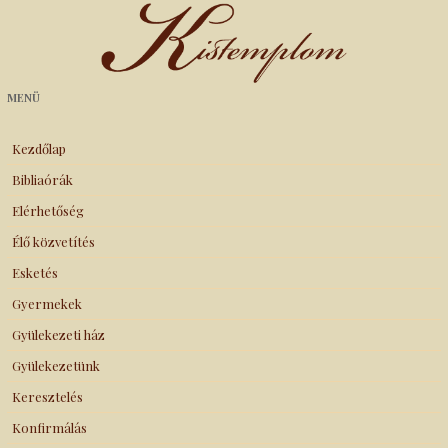
Kistemplom
MENÜ
Kezdőlap
Bibliaórák
Elérhetőség
Élő közvetítés
Esketés
Gyermekek
Gyülekezeti ház
Gyülekezetünk
Keresztelés
Konfirmálás