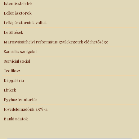
Istentiszteletek
Lelkipásztorok
Lelkipásztoraink voltak
Letöltések
Marosvásárhelyi református gyülekezetek elérhetősége
Szociális szolgálat
Serviciul social
Teofilosz
Képgaléria
Linkek
Egyházfenntartás
Jövedelemadónk 3,5%-a
Banki adatok