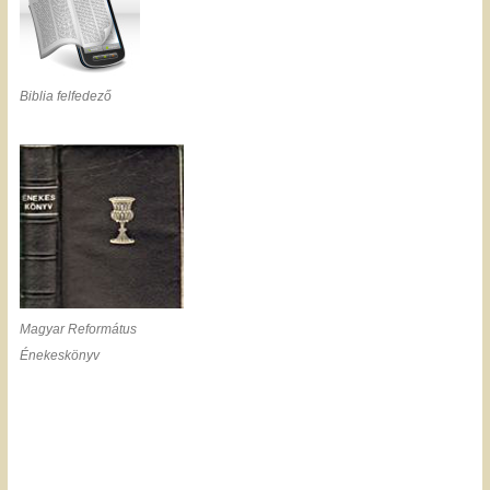
Biblia felfedező
Magyar Református
Énekeskönyv