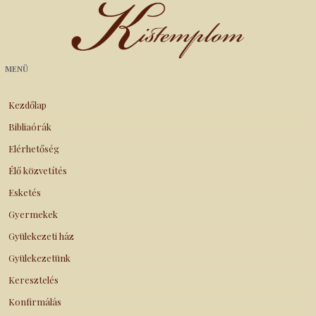
Kistemplom
MENÜ
Kezdőlap
Bibliaórák
Elérhetőség
Élő közvetítés
Esketés
Gyermekek
Gyülekezeti ház
Gyülekezetünk
Keresztelés
Konfirmálás