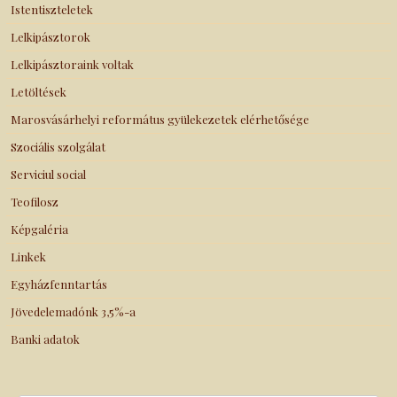
Istentiszteletek
Lelkipásztorok
Lelkipásztoraink voltak
Letöltések
Marosvásárhelyi református gyülekezetek elérhetősége
Szociális szolgálat
Serviciul social
Teofilosz
Képgaléria
Linkek
Egyházfenntartás
Jövedelemadónk 3,5%-a
Banki adatok