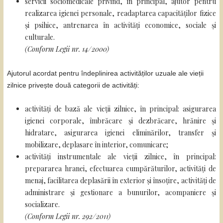
servicii sociomedicale privind, în principal, ajutor pentru
realizarea igienei personale, readaptarea capacităților fizice
și psihice, antrenarea în activități economice, sociale și
culturale.
(Conform Legii nr. 14/2000)
Ajutorul acordat pentru îndeplinirea activităților uzuale ale vieții
zilnice privește două categorii de activități:
activități de bază ale vieții zilnice, în principal: asigurarea
igienei corporale, îmbrăcare și dezbrăcare, hrănire și
hidratare, asigurarea igienei eliminărilor, transfer și
mobilizare, deplasare în interior, comunicare;
activități instrumentale ale vieții zilnice, în principal:
prepararea hranei, efectuarea cumpărăturilor, activități de
menaj, facilitarea deplasării în exterior și însoțire, activități de
administrare și gestionare a bunurilor, acompaniere și
socializare.
(Conform Legii nr. 292/2011)