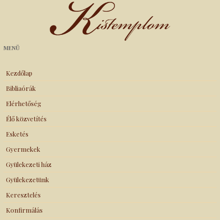
Kistemplom
MENÜ
Kezdőlap
Bibliaórák
Elérhetőség
Élő közvetítés
Esketés
Gyermekek
Gyülekezeti ház
Gyülekezetünk
Keresztelés
Konfirmálás