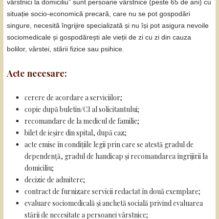
vârstnici la domiciliu” sunt persoane vârstnice (peste 65 de ani) cu
situație socio-economică precară, care nu se pot gospodări
singure, necesită îngrijire specializată și nu își pot asigura nevoile
sociomedicale și gospodărești ale vieții de zi cu zi din cauza
bolilor, vârstei, stării fizice sau psihice.
Acte necesare:
cerere de acordare a serviciilor;
copie după buletin/CI al solicitantului;
recomandare de la medicul de familie;
bilet de ieșire din spital, după caz;
acte emise în condițiile legii prin care se atestă gradul de
dependență, gradul de handicap și recomandarea îngrijirii la
domiciliu;
decizie de admitere;
contract de furnizare servicii redactat în două exemplare;
evaluare sociomedicală și anchetă socială privind evaluarea
stării de necesitate a persoanei vârstnice;