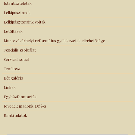
Istentiszteletek
Lelkipásztorok
Lelkipásztoraink voltak
Letöltések
Marosvásárhelyi református gyülekezetek elérhetősége
Szociális szolgálat
Serviciul social
Teofilosz
Képgaléria
Linkek
Egyházfenntartás
Jövedelemadónk 3,5%-a
Banki adatok