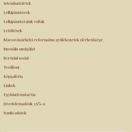
Istentiszteletek
Lelkipásztorok
Lelkipásztoraink voltak
Letöltések
Marosvásárhelyi református gyülekezetek elérhetősége
Szociális szolgálat
Serviciul social
Teofilosz
Képgaléria
Linkek
Egyházfenntartás
Jövedelemadónk 3,5%-a
Banki adatok