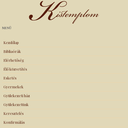
Kistemplom
MENÜ
Kezdőlap
Bibliaórák
Elérhetőség
Élő közvetítés
Esketés
Gyermekek
Gyülekezeti ház
Gyülekezetünk
Keresztelés
Konfirmálás