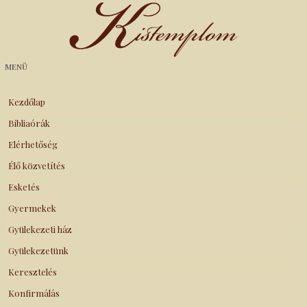
Kistemplom
MENÜ
Kezdőlap
Bibliaórák
Elérhetőség
Élő közvetítés
Esketés
Gyermekek
Gyülekezeti ház
Gyülekezetünk
Keresztelés
Konfirmálás