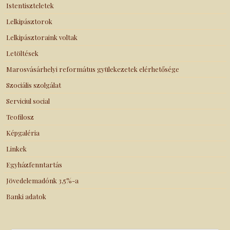
Istentiszteletek
Lelkipásztorok
Lelkipásztoraink voltak
Letöltések
Marosvásárhelyi református gyülekezetek elérhetősége
Szociális szolgálat
Serviciul social
Teofilosz
Képgaléria
Linkek
Egyházfenntartás
Jövedelemadónk 3,5%-a
Banki adatok