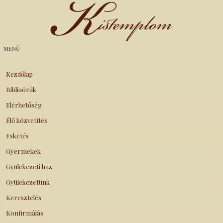
Kistemplom
MENÜ
Kezdőlap
Bibliaórák
Elérhetőség
Élő közvetítés
Esketés
Gyermekek
Gyülekezeti ház
Gyülekezetünk
Keresztelés
Konfirmálás