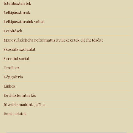
Istentiszteletek
Lelkipásztorok
Lelkipásztoraink voltak
Letöltések
Marosvásárhelyi református gyülekezetek elérhetősége
Szociális szolgálat
Serviciul social
Teofilosz
Képgaléria
Linkek
Egyházfenntartás
Jövedelemadónk 3,5%-a
Banki adatok