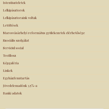
Istentiszteletek
Lelkipásztorok
Lelkipásztoraink voltak
Letöltések
Marosvásárhelyi református gyülekezetek elérhetősége
Szociális szolgálat
Serviciul social
Teofilosz
Képgaléria
Linkek
Egyházfenntartás
Jövedelemadónk 3,5%-a
Banki adatok