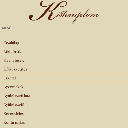
Kistemplom
MENÜ
Kezdőlap
Bibliaórák
Elérhetőség
Élő közvetítés
Esketés
Gyermekek
Gyülekezeti ház
Gyülekezetünk
Keresztelés
Konfirmálás