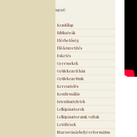
MENÜ
Kezdőlap
Bibliaórák
Elérhetőség
Élő közvetítés
Esketés
Gyermekek
Gyülekezeti ház
Gyülekezetünk
Keresztelés
Konfirmálás
Istentiszteletek
Lelkipásztorok
Lelkipásztoraink voltak
Letöltések
Marosvásárhelyi református