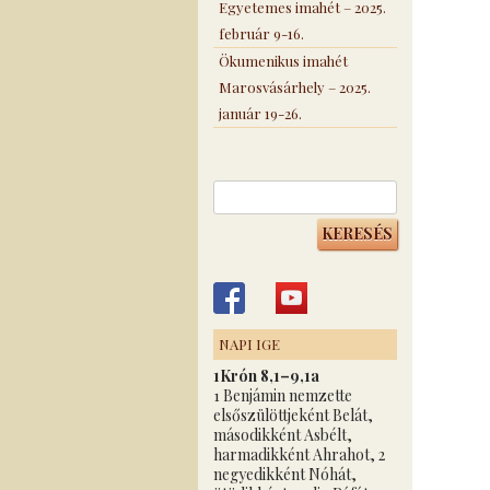
Egyetemes imahét – 2025.
február 9-16.
Ökumenikus imahét
Marosvásárhely – 2025.
január 19-26.
Keresés:
NAPI IGE
1Krón 8,1–9,1a
1 Benjámin nemzette
elsőszülöttjeként Belát,
másodikként Asbélt,
harmadikként Ahrahot, 2
negyedikként Nóhát,