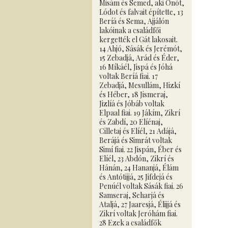
Misám és Semed, aki Ónót,
Lódot és falvait építette, 13
Beríá és Sema, Ajjálón
lakóinak a családfői
kergették el Gát lakosait.
14 Ahjó, Sásák és Jerémót,
15 Zebadjá, Arád és Éder,
16 Míkáél, Jispá és Jóhá
voltak Beríá fiai. 17
Zebadjá, Mesullám, Hizkí
és Héber, 18 Jismeraj,
Jizlíá és Jóbáb voltak
Elpaal fiai. 19 Jákím, Zikrí
és Zabdí, 20 Elíénaj,
Cilletaj és Elíél, 21 Adájá,
Berájá és Simrát voltak
Simí fiai. 22 Jispán, Éber és
Elíél, 23 Abdón, Zikrí és
Hánán, 24 Hananjá, Élám
és Antótijjá, 25 Jifdejá és
Penúél voltak Sásák fiai. 26
Samseraj, Seharjá és
Ataljá, 27 Jaaresjá, Élijjá és
Zikrí voltak Jeróhám fiai.
28 Ezek a családfők