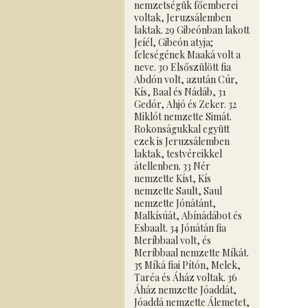
nemzetségük főemberei
voltak, Jeruzsálemben
laktak. 29 Gibeónban lakott
Jeíél, Gibeón atyja;
feleségének Maaká volt a
neve. 30 Elsőszülött fia
Abdón volt, azután Cúr,
Kís, Baal és Nádáb, 31
Gedór, Ahjó és Zeker. 32
Miklót nemzette Simát.
Rokonságukkal együtt
ezek is Jeruzsálemben
laktak, testvéreikkel
átellenben. 33 Nér
nemzette Kíst, Kís
nemzette Sault, Saul
nemzette Jónátánt,
Malkísúát, Abínádábot és
Esbaalt. 34 Jónátán fia
Meríbbaal volt, és
Meríbbaal nemzette Míkát.
35 Míká fiai Pítón, Melek,
Taréa és Áház voltak. 36
Áház nemzette Jóaddát,
Jóaddá nemzette Álemetet,