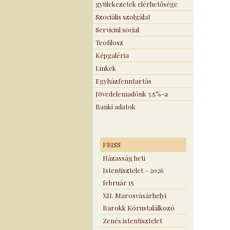
gyülekezetek elérhetősége
Szociális szolgálat
Serviciul social
Teofilosz
Képgaléria
Linkek
Egyházfenntartás
Jövedelemadónk 3,5%-a
Banki adatok
FRISS
Házasság heti
Istentisztelet – 2026
február 15
XII. Marosvásárhelyi
Barokk Kórustalálkozó
Zenés istentisztelet