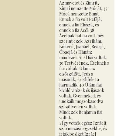
Azmávetet és Zimrít,
Zimrí nemzette Mócát, 37
Mócá nemzette Binát.
Ennek a fia volt Refájá,
ennek a fia Elászá, és
ennek a fia Ácél. 38
Ácélnak hat fia volt, név
szerint ezek: Azríkám,
Bókerú, Jismáél, Searjá,
Óbadjá és Hánán;
mindezek Ácél fiai voltak.
39 Testvérének, Éseknek a
fiai voltak: Úlám az
elsőszülött, Jeús a
második, és Elífelet a
harmadik. 40 Úlám fiai
kiváló vitézek és íjászok
voltak. Gyermekeik és
unokáik megsokasodva
százötvenen voltak.
Mindezek Benjámin fiai
voltak.
1 Így vették egész Izráelt
származási jegyzékbe, és
írták be őket Izráel