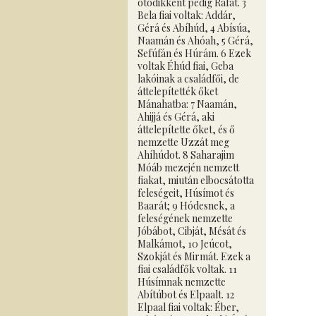
ötödikként pedig Ráfát. 3
Bela fiai voltak: Addár,
Gérá és Abíhúd, 4 Abísúa,
Naamán és Ahóah, 5 Gérá,
Sefúfán és Húrám. 6 Ezek
voltak Éhúd fiai, Geba
lakóinak a családfői, de
áttelepítették őket
Mánahatba: 7 Naamán,
Ahijjá és Gérá, aki
áttelepítette őket, és ő
nemzette Uzzát meg
Ahíhúdot. 8 Saharajim
Móáb mezején nemzett
fiakat, miután elbocsátotta
feleségeit, Húsímot és
Baarát; 9 Hódesnek, a
feleségének nemzette
Jóbábot, Cibját, Mésát és
Malkámot, 10 Jeúcot,
Szokját és Mirmát. Ezek a
fiai családfők voltak. 11
Húsímnak nemzette
Abítúbot és Elpaalt. 12
Elpaal fiai voltak: Éber,