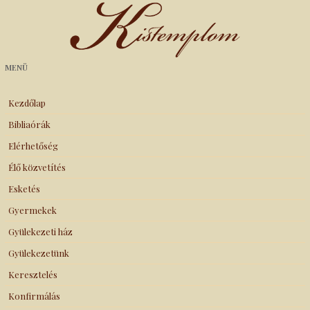
Kistemplom
MENÜ
Kezdőlap
Bibliaórák
Elérhetőség
Élő közvetítés
Esketés
Gyermekek
Gyülekezeti ház
Gyülekezetünk
Keresztelés
Konfirmálás