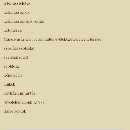
Istentiszteletek
Lelkipásztorok
Lelkipásztoraink voltak
Letöltések
Marosvásárhelyi református gyülekezetek elérhetősége
Szociális szolgálat
Serviciul social
Teofilosz
Képgaléria
Linkek
Egyházfenntartás
Jövedelemadónk 3,5%-a
Banki adatok