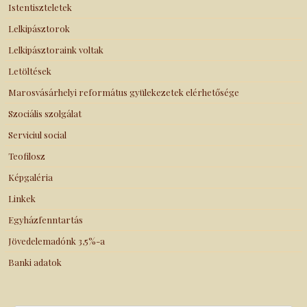
Istentiszteletek
Lelkipásztorok
Lelkipásztoraink voltak
Letöltések
Marosvásárhelyi református gyülekezetek elérhetősége
Szociális szolgálat
Serviciul social
Teofilosz
Képgaléria
Linkek
Egyházfenntartás
Jövedelemadónk 3,5%-a
Banki adatok