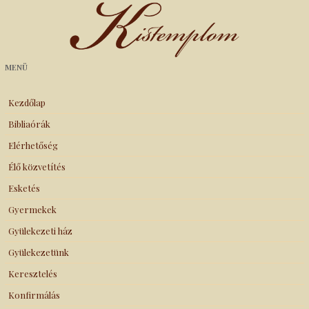
Kistemplom
MENÜ
Kezdőlap
Bibliaórák
Elérhetőség
Élő közvetítés
Esketés
Gyermekek
Gyülekezeti ház
Gyülekezetünk
Keresztelés
Konfirmálás