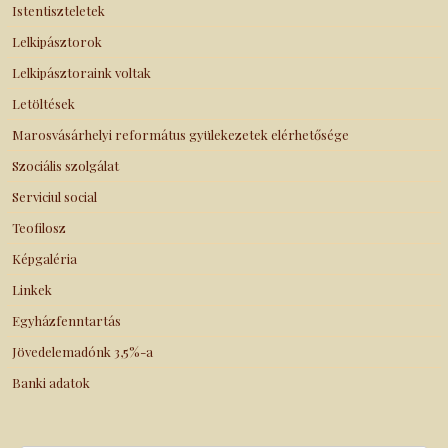
Istentiszteletek
Lelkipásztorok
Lelkipásztoraink voltak
Letöltések
Marosvásárhelyi református gyülekezetek elérhetősége
Szociális szolgálat
Serviciul social
Teofilosz
Képgaléria
Linkek
Egyházfenntartás
Jövedelemadónk 3,5%-a
Banki adatok