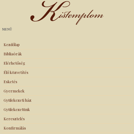
Kistemplom
MENÜ
Kezdőlap
Bibliaórák
Elérhetőség
Élő közvetítés
Esketés
Gyermekek
Gyülekezeti ház
Gyülekezetünk
Keresztelés
Konfirmálás