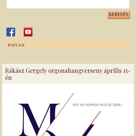
Keresés:
NAPI IGE
Rákász Gergely orgonahangverseny április 15-
én