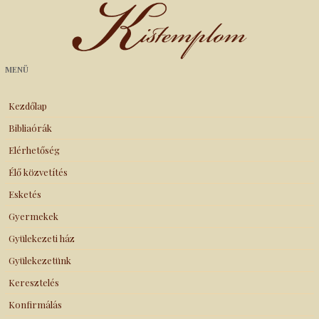
Kistemplom
MENÜ
Kezdőlap
Bibliaórák
Elérhetőség
Élő közvetítés
Esketés
Gyermekek
Gyülekezeti ház
Gyülekezetünk
Keresztelés
Konfirmálás