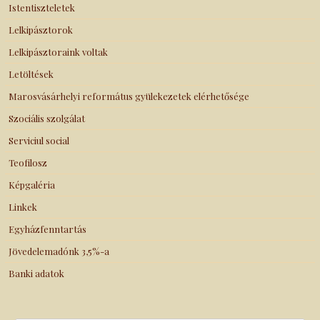
Istentiszteletek
Lelkipásztorok
Lelkipásztoraink voltak
Letöltések
Marosvásárhelyi református gyülekezetek elérhetősége
Szociális szolgálat
Serviciul social
Teofilosz
Képgaléria
Linkek
Egyházfenntartás
Jövedelemadónk 3,5%-a
Banki adatok