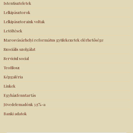
Istentiszteletek
Lelkipásztorok
Lelkipásztoraink voltak
Letöltések
Marosvásárhelyi református gyülekezetek elérhetősége
Szociális szolgálat
Serviciul social
Teofilosz
Képgaléria
Linkek
Egyházfenntartás
Jövedelemadónk 3,5%-a
Banki adatok