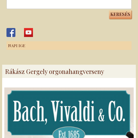
Keresés:
NAPI IGE
Rákász Gergely orgonahangverseny