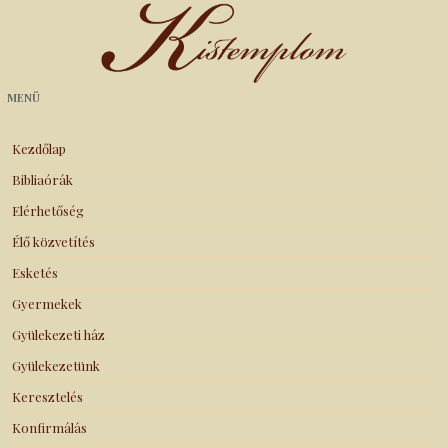
Kistemplom
MENÜ
Kezdőlap
Bibliaórák
Elérhetőség
Élő közvetítés
Esketés
Gyermekek
Gyülekezeti ház
Gyülekezetünk
Keresztelés
Konfirmálás