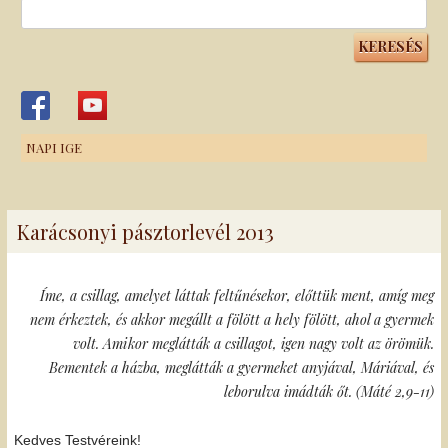
Keresés:
NAPI IGE
Karácsonyi pásztorlevél 2013
Íme, a csillag, amelyet láttak feltűnésekor, előttük ment, amíg meg
nem érkeztek, és akkor megállt a fölött a hely fölött, ahol a gyermek
volt. Amikor meglátták a csillagot, igen nagy volt az örömük.
Bementek a házba, meglátták a gyermeket anyjával, Máriával, és
leborulva imádták őt. (Máté 2,9-11)
Kedves Testvéreink!