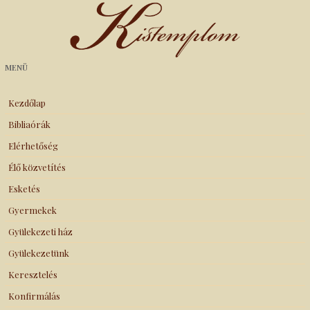
Kistemplom
MENÜ
Kezdőlap
Bibliaórák
Elérhetőség
Élő közvetítés
Esketés
Gyermekek
Gyülekezeti ház
Gyülekezetünk
Keresztelés
Konfirmálás