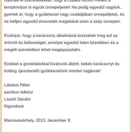
Gyertek el szeretteitekkel, hogy a családi otthon mellett a
templomban is együtt ünnepeljetek! Ha pedig egyedül vagytok,
gyertek el, hogy a gyülekezet nagy családjában ünnepeljetek, és
ne kelljen egyedül éreznetek magatokat ezen a szép ünnepen.
Kívánjuk, hogy a karácsony alkalmával érezzétek meg azt az
örömöt és békességet, amelyet egyedül Isten közelében és a
megélt szeretetben lehet megtapasztalni.
Ezekkel a gondolatokkal kívánunk áldott, békés karácsonyt és
boldog újesztendőt gyülekezetünk minden tagjának!
Lakatos Péter
parókus lelkész
László Sándor
főgondnok
Marosvásárhely, 2013. december 8.