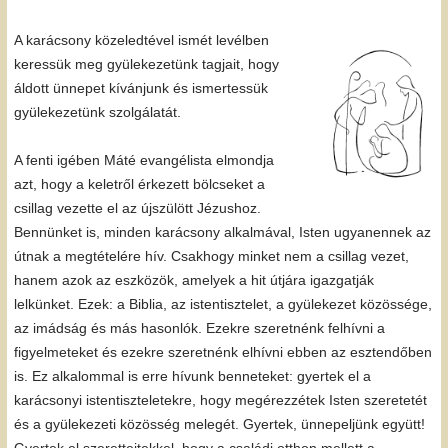
A karácsony közeledtével ismét levélben
keressük meg gyülekezetünk tagjait, hogy
áldott ünnepet kívánjunk és ismertessük
gyülekezetünk szolgálatát.
A fenti igében Máté evangélista elmondja
azt, hogy a keletről érkezett bölcseket a
csillag vezette el az újszülött Jézushoz.
Bennünket is, minden karácsony alkalmával, Isten ugyanennek az
útnak a megtételére hív. Csakhogy minket nem a csillag vezet,
hanem azok az eszközök, amelyek a hit útjára igazgatják
lelkünket. Ezek: a Biblia, az istentisztelet, a gyülekezet közössége,
az imádság és más hasonlók. Ezekre szeretnénk felhívni a
figyelmeteket és ezekre szeretnénk elhívni ebben az esztendőben
is. Ez alkalommal is erre hívunk benneteket: gyertek el a
karácsonyi istentiszteletekre, hogy megérezzétek Isten szeretetét
és a gyülekezeti közösség melegét. Gyertek, ünnepeljünk együtt!