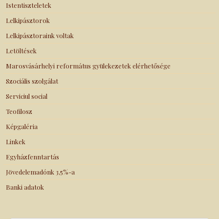
Istentiszteletek
Lelkipásztorok
Lelkipásztoraink voltak
Letöltések
Marosvásárhelyi református gyülekezetek elérhetősége
Szociális szolgálat
Serviciul social
Teofilosz
Képgaléria
Linkek
Egyházfenntartás
Jövedelemadónk 3,5%-a
Banki adatok