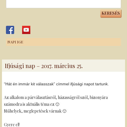
Keresés:
NAPI IGE
Ifjúsági nap – 2017. március 25.
“Hát én immár kit válasszak” címmel ifjúsági napot tartunk.
Az alkalom a párválasztásról, házasságról szól, bizonyára
számodra is aktuális téma ez 🙂
Műhelyek, meglepetések várnak 🙂
Gyere el!