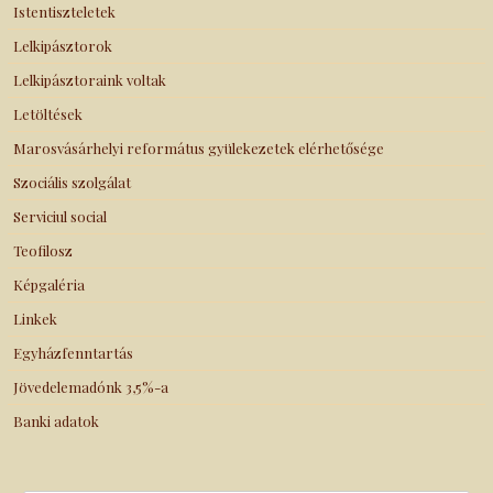
Istentiszteletek
Lelkipásztorok
Lelkipásztoraink voltak
Letöltések
Marosvásárhelyi református gyülekezetek elérhetősége
Szociális szolgálat
Serviciul social
Teofilosz
Képgaléria
Linkek
Egyházfenntartás
Jövedelemadónk 3,5%-a
Banki adatok