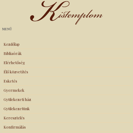
Kistemplom
MENÜ
Kezdőlap
Bibliaórák
Elérhetőség
Élő közvetítés
Esketés
Gyermekek
Gyülekezeti ház
Gyülekezetünk
Keresztelés
Konfirmálás