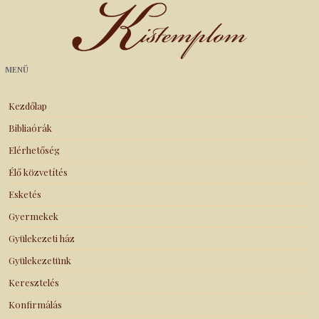
Kistemplom
MENÜ
Kezdőlap
Bibliaórák
Elérhetőség
Élő közvetítés
Esketés
Gyermekek
Gyülekezeti ház
Gyülekezetünk
Keresztelés
Konfirmálás