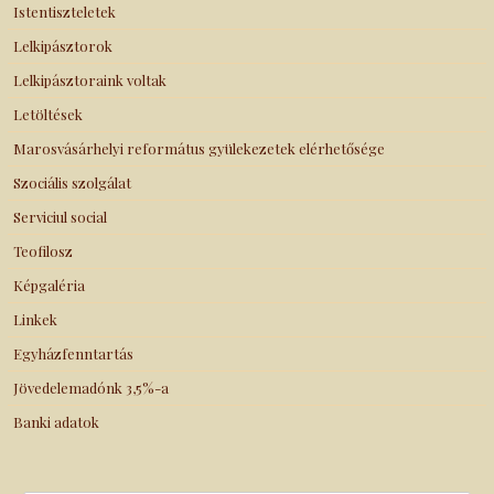
Istentiszteletek
Lelkipásztorok
Lelkipásztoraink voltak
Letöltések
Marosvásárhelyi református gyülekezetek elérhetősége
Szociális szolgálat
Serviciul social
Teofilosz
Képgaléria
Linkek
Egyházfenntartás
Jövedelemadónk 3,5%-a
Banki adatok