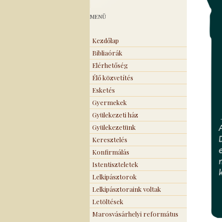
MENÜ
Kezdőlap
Bibliaórák
Elérhetőség
Élő közvetítés
Esketés
Gyermekek
Gyülekezeti ház
Gyülekezetünk
Keresztelés
Konfirmálás
Istentiszteletek
Lelkipásztorok
Lelkipásztoraink voltak
Letöltések
Marosvásárhelyi református