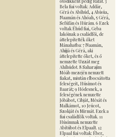
ötödikként pedig Ráfát. 3
Bela fiai voltak: Addár,
Gérá és Abíhúd, 4 Abísúa,
Naamán és Ahóah, 5 Gérá,
Sefúfán és Húrám. 6 Ezek
voltak Éhúd fiai, Geba
lakóinak a családfői, de
áttelepítették őket
Mánahatba: 7 Naamán,
Ahijjá és Gérá, aki
áttelepítette őket, és ő
nemzette Uzzát meg
Ahíhúdot. 8 Saharajim
Móáb mezején nemzett
fiakat, miután elbocsátotta
feleségeit, Húsímot és
Baarát; 9 Hódesnek, a
feleségének nemzette
Jóbábot, Cibját, Mésát és
Malkámot, 10 Jeúcot,
Szokját és Mirmát. Ezek a
fiai családfők voltak. 11
Húsímnak nemzette
Abítúbot és Elpaalt. 12
Elpaal fiai voltak: Éber,