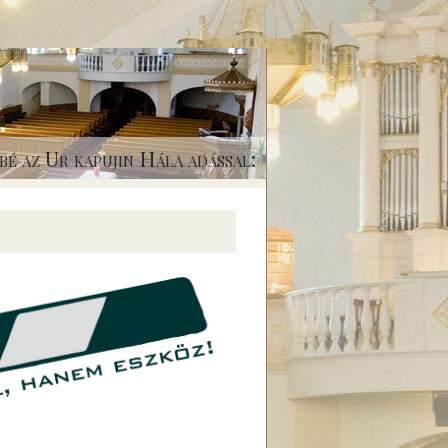
bé az Ur kapujin Hála adással: