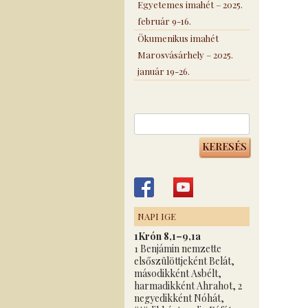
Egyetemes imahét – 2025.
február 9-16.
Ökumenikus imahét
Marosvásárhely – 2025.
január 19-26.
Keresés:
NAPI IGE
1Krón 8,1–9,1a
1 Benjámin nemzette
elsőszülöttjeként Belát,
másodikként Asbélt,
harmadikként Ahrahot, 2
negyedikként Nóhát,