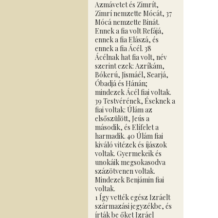
Azmávetet és Zimrít,
Zimrí nemzette Mócát, 37
Mócá nemzette Binát.
Ennek a fia volt Refájá,
ennek a fia Elászá, és
ennek a fia Ácél. 38
Ácélnak hat fia volt, név
szerint ezek: Azríkám,
Bókerú, Jismáél, Searjá,
Óbadjá és Hánán;
mindezek Ácél fiai voltak.
39 Testvérének, Éseknek a
fiai voltak: Úlám az
elsőszülött, Jeús a
második, és Elífelet a
harmadik. 40 Úlám fiai
kiváló vitézek és íjászok
voltak. Gyermekeik és
unokáik megsokasodva
százötvenen voltak.
Mindezek Benjámin fiai
voltak.
1 Így vették egész Izráelt
származási jegyzékbe, és
írták be őket Izráel