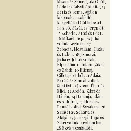
Misám és Semed, aki Ónót,
Lódot és falvait építette, 13
Beríá és Sema, Ajjálón
lakóinak a családfői
kergették el Gát lakosait.
14 Ahjó, Sásák és Jerémót,
15 Zebadjá, Arád és Éder,
16 Míkáél, Jispá és Jóhá
voltak Beríá fiai. 17
Zebadjá, Mesullám, Hizkí
és Héber, 18 Jismeraj,
Jizlíá és Jóbáb voltak
Elpaal fiai. 19 Jákím, Zikrí
és Zabdí, 20 Elíénaj,
Cilletaj és Elíél, 21 Adájá,
Berájá és Simrát voltak
Simí fiai. 22 Jispán, Éber és
Elíél, 23 Abdón, Zikrí és
Hánán, 24 Hananjá, Élám
és Antótijjá, 25 Jifdejá és
Penúél voltak Sásák fiai. 26
Samseraj, Seharjá és
Ataljá, 27 Jaaresjá, Élijjá és
Zikrí voltak Jeróhám fiai.
28 Ezek a családfők