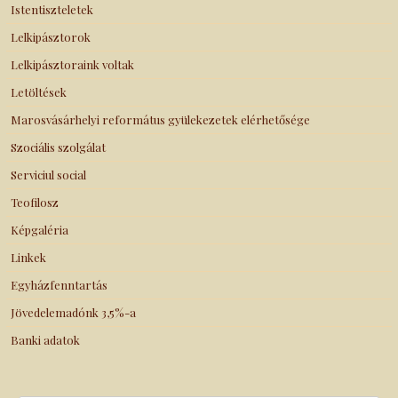
Istentiszteletek
Lelkipásztorok
Lelkipásztoraink voltak
Letöltések
Marosvásárhelyi református gyülekezetek elérhetősége
Szociális szolgálat
Serviciul social
Teofilosz
Képgaléria
Linkek
Egyházfenntartás
Jövedelemadónk 3,5%-a
Banki adatok