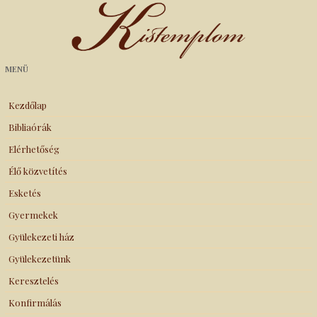
Kistemplom
MENÜ
Kezdőlap
Bibliaórák
Elérhetőség
Élő közvetítés
Esketés
Gyermekek
Gyülekezeti ház
Gyülekezetünk
Keresztelés
Konfirmálás