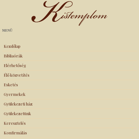
Kistemplom
MENÜ
Kezdőlap
Bibliaórák
Elérhetőség
Élő közvetítés
Esketés
Gyermekek
Gyülekezeti ház
Gyülekezetünk
Keresztelés
Konfirmálás