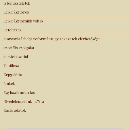
Istentiszteletek
Lelkipásztorok
Lelkipásztoraink voltak
Letöltések
Marosvásárhelyi református gyülekezetek elérhetősége
Szociális szolgálat
Serviciul social
Teofilosz
Képgaléria
Linkek
Egyházfenntartás
Jövedelemadónk 3,5%-a
Banki adatok