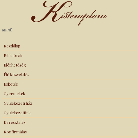
Kistemplom
MENÜ
Kezdőlap
Bibliaórák
Elérhetőség
Élő közvetítés
Esketés
Gyermekek
Gyülekezeti ház
Gyülekezetünk
Keresztelés
Konfirmálás