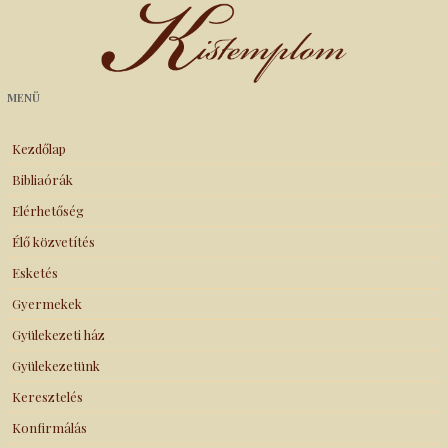
Kistemplom
MENÜ
Kezdőlap
Bibliaórák
Elérhetőség
Élő közvetítés
Esketés
Gyermekek
Gyülekezeti ház
Gyülekezetünk
Keresztelés
Konfirmálás