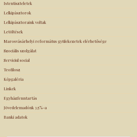
Istentiszteletek
Lelkipásztorok
Lelkipásztoraink voltak
Letöltések
Marosvásárhelyi református gyülekezetek elérhetősége
Szociális szolgálat
Serviciul social
Teofilosz
Képgaléria
Linkek
Egyházfenntartás
Jövedelemadónk 3,5%-a
Banki adatok