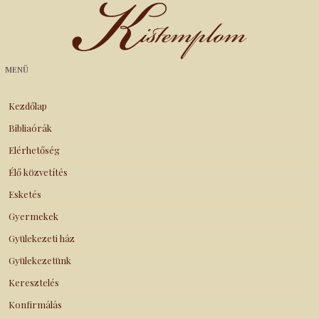
Kistemplom
MENÜ
Kezdőlap
Bibliaórák
Elérhetőség
Élő közvetítés
Esketés
Gyermekek
Gyülekezeti ház
Gyülekezetünk
Keresztelés
Konfirmálás