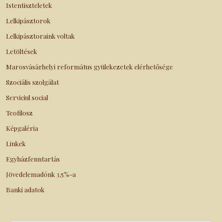
Istentiszteletek
Lelkipásztorok
Lelkipásztoraink voltak
Letöltések
Marosvásárhelyi református gyülekezetek elérhetősége
Szociális szolgálat
Serviciul social
Teofilosz
Képgaléria
Linkek
Egyházfenntartás
Jövedelemadónk 3,5%-a
Banki adatok