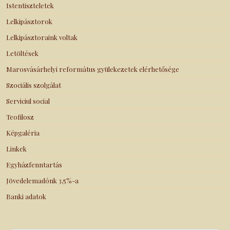
Istentiszteletek
Lelkipásztorok
Lelkipásztoraink voltak
Letöltések
Marosvásárhelyi református gyülekezetek elérhetősége
Szociális szolgálat
Serviciul social
Teofilosz
Képgaléria
Linkek
Egyházfenntartás
Jövedelemadónk 3,5%-a
Banki adatok