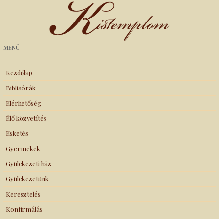
Kistemplom
MENÜ
Kezdőlap
Bibliaórák
Elérhetőség
Élő közvetítés
Esketés
Gyermekek
Gyülekezeti ház
Gyülekezetünk
Keresztelés
Konfirmálás