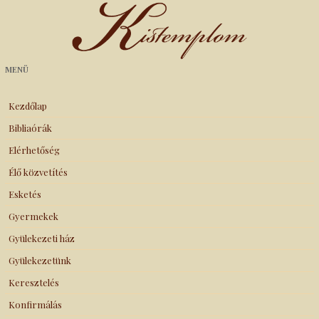
Kistemplom
MENÜ
Kezdőlap
Bibliaórák
Elérhetőség
Élő közvetítés
Esketés
Gyermekek
Gyülekezeti ház
Gyülekezetünk
Keresztelés
Konfirmálás