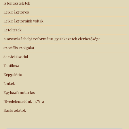
Istentiszteletek
Lelkipásztorok
Lelkipásztoraink voltak
Letöltések
Marosvásárhelyi református gyülekezetek elérhetősége
Szociális szolgálat
Serviciul social
Teofilosz
Képgaléria
Linkek
Egyházfenntartás
Jövedelemadónk 3,5%-a
Banki adatok