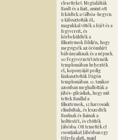
elesetteket. Megtalálták
Sault és a fiait, amint ott
feküdtek a Gilbóa-hegyen.
9 Kifosztották őt,
magukkal vitték a fejét és a
fegyvereit, és
körbeküldték a
filiszteusok földjén, hogy
megvigyék az örömhírt
bálványaiknak és a népnek.
10 Fegyverzetét isteneik
templomában helyezték
el, koponyáját pedig
kiakasztották Dágón
templomában. 11 Amikor
azonban meghallották a
jábés-gileádiak, hogy mit
tettek Saullal a
filiszteusok, 12 harcosaik
elindultak, és leszedték
Saulnak és fiainak a
holttestét, és elvitték
Jábésba. Ott temették el
csontjaikat Jábésban egy
tölgyfa alatt, majd