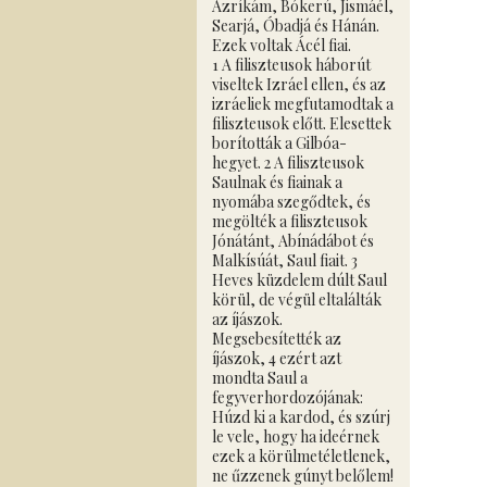
Azríkám, Bókerú, Jismáél,
Searjá, Óbadjá és Hánán.
Ezek voltak Ácél fiai.
1 A filiszteusok háborút
viseltek Izráel ellen, és az
izráeliek megfutamodtak a
filiszteusok előtt. Elesettek
borították a Gilbóa-
hegyet. 2 A filiszteusok
Saulnak és fiainak a
nyomába szegődtek, és
megölték a filiszteusok
Jónátánt, Abínádábot és
Malkísúát, Saul fiait. 3
Heves küzdelem dúlt Saul
körül, de végül eltalálták
az íjászok.
Megsebesítették az
íjászok, 4 ezért azt
mondta Saul a
fegyverhordozójának:
Húzd ki a kardod, és szúrj
le vele, hogy ha ideérnek
ezek a körülmetéletlenek,
ne űzzenek gúnyt belőlem!