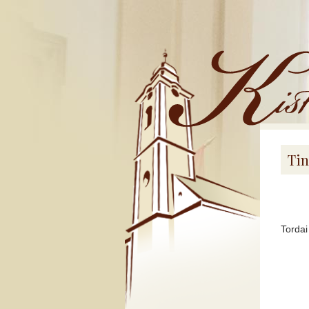
Kistemplom
Tin
Tordai