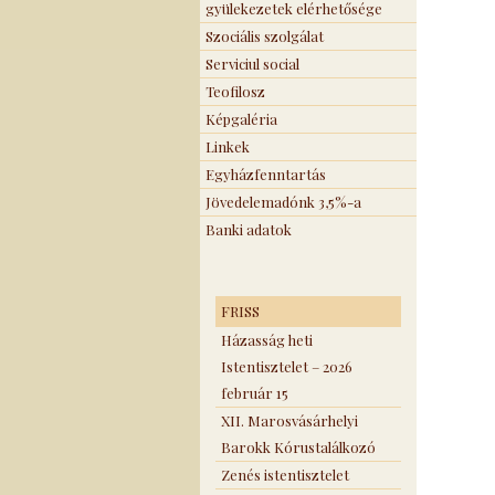
gyülekezetek elérhetősége
Szociális szolgálat
Serviciul social
Teofilosz
Képgaléria
Linkek
Egyházfenntartás
Jövedelemadónk 3,5%-a
Banki adatok
FRISS
Házasság heti
Istentisztelet – 2026
február 15
XII. Marosvásárhelyi
Barokk Kórustalálkozó
Zenés istentisztelet