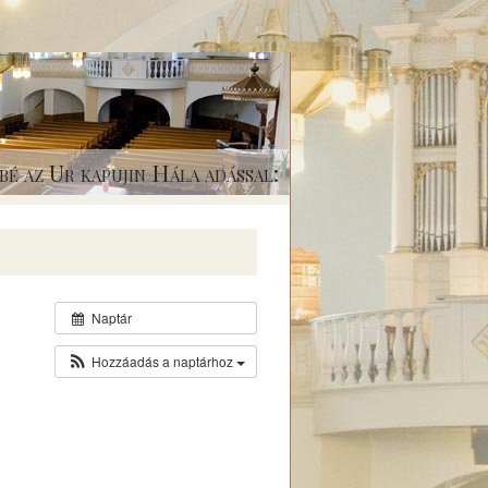
bé az Ur kapujin Hála adással:
Naptár
Hozzáadás a naptárhoz