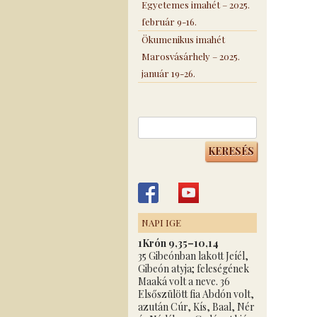
Egyetemes imahét – 2025.
február 9-16.
Ökumenikus imahét
Marosvásárhely – 2025.
január 19-26.
Keresés:
NAPI IGE
1Krón 9,35–10,14
35 Gibeónban lakott Jeíél,
Gibeón atyja; feleségének
Maaká volt a neve. 36
Elsőszülött fia Abdón volt,
azután Cúr, Kís, Baal, Nér