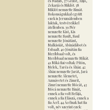
és Nádáb, 37 Gedór, Ahjó,
Zekarjá és Miklót. 38
Miklót nemzette Simát.
Rokonságukkal együtt
ezek is Jeruzsálemben
laktak, testvéreikkel
átellenben. 39 Nér
nemzette Kíst, Kís
nemzette Sault, Saul
nemzette Jónátánt,
Malkísúát, Abínádábot és
Esbaalt. 40 Jónátán fia
Meríbbaal volt, és
Meríbbaal nemzette Míkát.
41 Míká fiai voltak: Pítón,
Melek, Taréa és Áház. 42
Áház nemzette Jarát, Jará
nemzette Álemetet,
Azmávetet és Zimrít,
Zimrí nemzette Mócát, 43
Mócá nemzette Binát,
ennek a fia volt Refájá,
ennek a fia Elászá, ennek a
fia Ácél. 44 Ácélnak hat fia
volt, név szerint ezek: