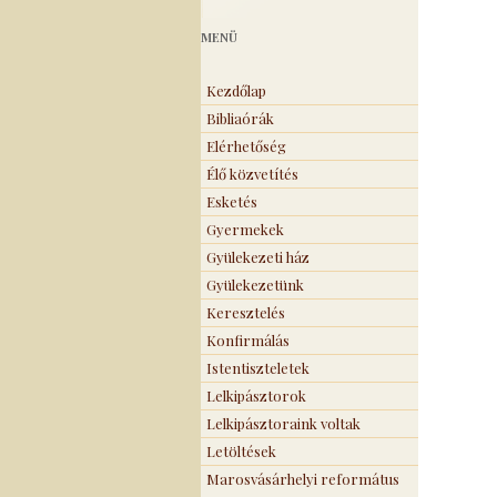
MENÜ
Kezdőlap
Bibliaórák
Elérhetőség
Élő közvetítés
Esketés
Gyermekek
Gyülekezeti ház
Gyülekezetünk
Keresztelés
Konfirmálás
Istentiszteletek
Lelkipásztorok
Lelkipásztoraink voltak
Letöltések
Marosvásárhelyi református