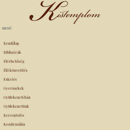
Kistemplom
MENÜ
Kezdőlap
Bibliaórák
Elérhetőség
Élő közvetítés
Esketés
Gyermekek
Gyülekezeti ház
Gyülekezetünk
Keresztelés
Konfirmálás