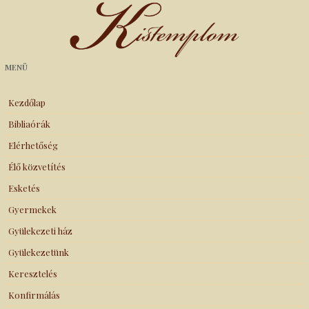
Kistemplom
MENÜ
Kezdőlap
Bibliaórák
Elérhetőség
Élő közvetítés
Esketés
Gyermekek
Gyülekezeti ház
Gyülekezetünk
Keresztelés
Konfirmálás