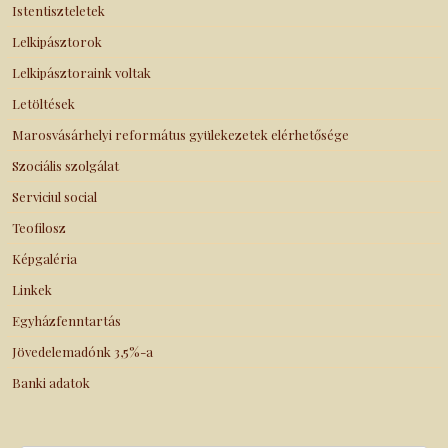
Istentiszteletek
Lelkipásztorok
Lelkipásztoraink voltak
Letöltések
Marosvásárhelyi református gyülekezetek elérhetősége
Szociális szolgálat
Serviciul social
Teofilosz
Képgaléria
Linkek
Egyházfenntartás
Jövedelemadónk 3,5%-a
Banki adatok