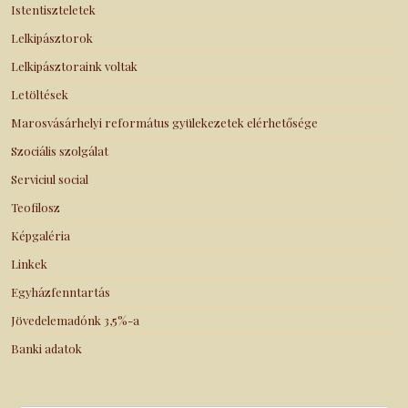
Istentiszteletek
Lelkipásztorok
Lelkipásztoraink voltak
Letöltések
Marosvásárhelyi református gyülekezetek elérhetősége
Szociális szolgálat
Serviciul social
Teofilosz
Képgaléria
Linkek
Egyházfenntartás
Jövedelemadónk 3,5%-a
Banki adatok