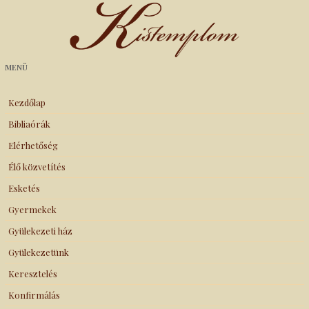
Kistemplom
MENÜ
Kezdőlap
Bibliaórák
Elérhetőség
Élő közvetítés
Esketés
Gyermekek
Gyülekezeti ház
Gyülekezetünk
Keresztelés
Konfirmálás