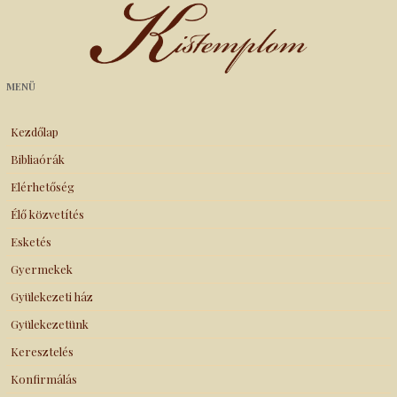
Kistemplom
MENÜ
Kezdőlap
Bibliaórák
Elérhetőség
Élő közvetítés
Esketés
Gyermekek
Gyülekezeti ház
Gyülekezetünk
Keresztelés
Konfirmálás