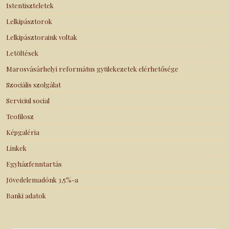
Istentiszteletek
Lelkipásztorok
Lelkipásztoraink voltak
Letöltések
Marosvásárhelyi református gyülekezetek elérhetősége
Szociális szolgálat
Serviciul social
Teofilosz
Képgaléria
Linkek
Egyházfenntartás
Jövedelemadónk 3,5%-a
Banki adatok