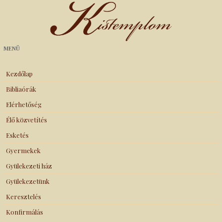
Kistemplom
MENÜ
Kezdőlap
Bibliaórák
Elérhetőség
Élő közvetítés
Esketés
Gyermekek
Gyülekezeti ház
Gyülekezetünk
Keresztelés
Konfirmálás