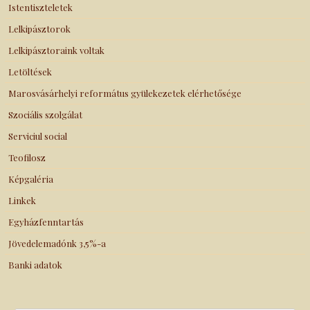
Istentiszteletek
Lelkipásztorok
Lelkipásztoraink voltak
Letöltések
Marosvásárhelyi református gyülekezetek elérhetősége
Szociális szolgálat
Serviciul social
Teofilosz
Képgaléria
Linkek
Egyházfenntartás
Jövedelemadónk 3,5%-a
Banki adatok