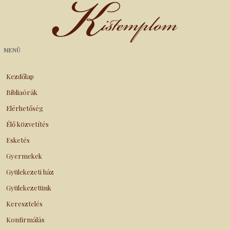
Kistemplom
MENÜ
Kezdőlap
Bibliaórák
Elérhetőség
Élő közvetítés
Esketés
Gyermekek
Gyülekezeti ház
Gyülekezetünk
Keresztelés
Konfirmálás