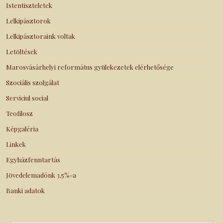
Istentiszteletek
Lelkipásztorok
Lelkipásztoraink voltak
Letöltések
Marosvásárhelyi református gyülekezetek elérhetősége
Szociális szolgálat
Serviciul social
Teofilosz
Képgaléria
Linkek
Egyházfenntartás
Jövedelemadónk 3,5%-a
Banki adatok