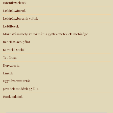
Istentiszteletek
Lelkipásztorok
Lelkipásztoraink voltak
Letöltések
Marosvásárhelyi református gyülekezetek elérhetősége
Szociális szolgálat
Serviciul social
Teofilosz
Képgaléria
Linkek
Egyházfenntartás
Jövedelemadónk 3,5%-a
Banki adatok