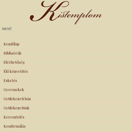
Kistemplom
MENÜ
Kezdőlap
Bibliaórák
Elérhetőség
Élő közvetítés
Esketés
Gyermekek
Gyülekezeti ház
Gyülekezetünk
Keresztelés
Konfirmálás