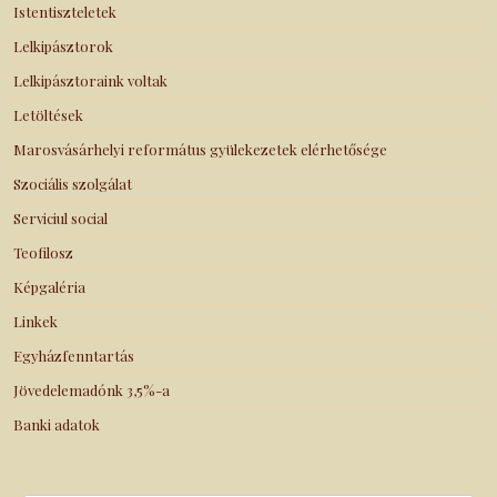
Istentiszteletek
Lelkipásztorok
Lelkipásztoraink voltak
Letöltések
Marosvásárhelyi református gyülekezetek elérhetősége
Szociális szolgálat
Serviciul social
Teofilosz
Képgaléria
Linkek
Egyházfenntartás
Jövedelemadónk 3,5%-a
Banki adatok