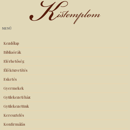
Kistemplom
MENÜ
Kezdőlap
Bibliaórák
Elérhetőség
Élő közvetítés
Esketés
Gyermekek
Gyülekezeti ház
Gyülekezetünk
Keresztelés
Konfirmálás