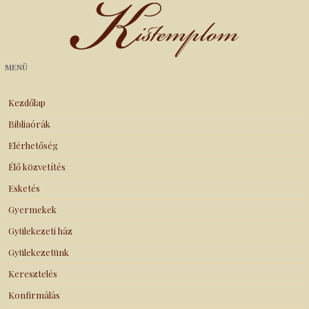
Kistemplom
MENÜ
Kezdőlap
Bibliaórák
Elérhetőség
Élő közvetítés
Esketés
Gyermekek
Gyülekezeti ház
Gyülekezetünk
Keresztelés
Konfirmálás