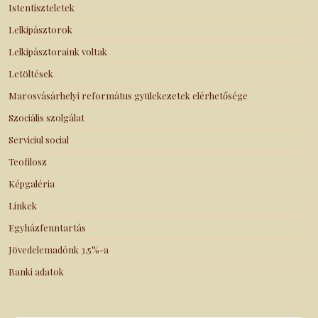
Istentiszteletek
Lelkipásztorok
Lelkipásztoraink voltak
Letöltések
Marosvásárhelyi református gyülekezetek elérhetősége
Szociális szolgálat
Serviciul social
Teofilosz
Képgaléria
Linkek
Egyházfenntartás
Jövedelemadónk 3,5%-a
Banki adatok