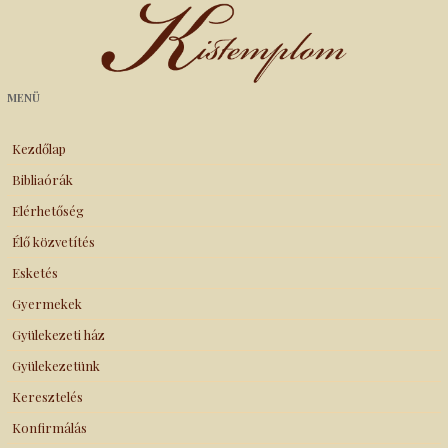
Kistemplom
MENÜ
Kezdőlap
Bibliaórák
Elérhetőség
Élő közvetítés
Esketés
Gyermekek
Gyülekezeti ház
Gyülekezetünk
Keresztelés
Konfirmálás