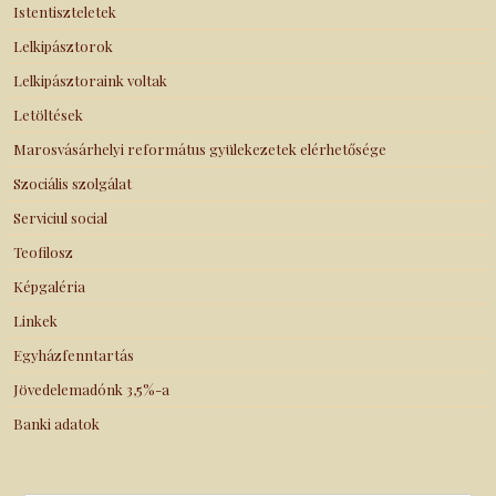
Istentiszteletek
Lelkipásztorok
Lelkipásztoraink voltak
Letöltések
Marosvásárhelyi református gyülekezetek elérhetősége
Szociális szolgálat
Serviciul social
Teofilosz
Képgaléria
Linkek
Egyházfenntartás
Jövedelemadónk 3,5%-a
Banki adatok