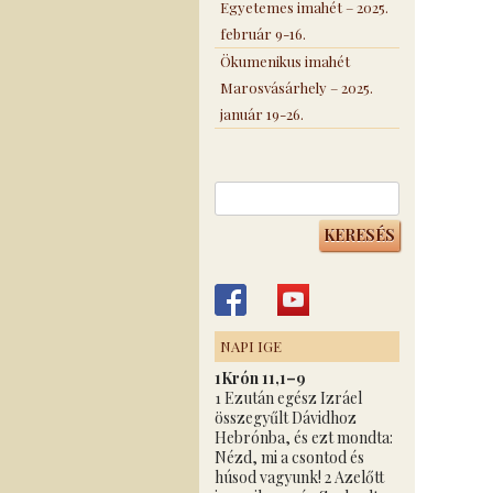
Egyetemes imahét – 2025.
február 9-16.
Ökumenikus imahét
Marosvásárhely – 2025.
január 19-26.
Keresés:
NAPI IGE
1Krón 11,1–9
1 Ezután egész Izráel
összegyűlt Dávidhoz
Hebrónba, és ezt mondta:
Nézd, mi a csontod és
húsod vagyunk! 2 Azelőtt