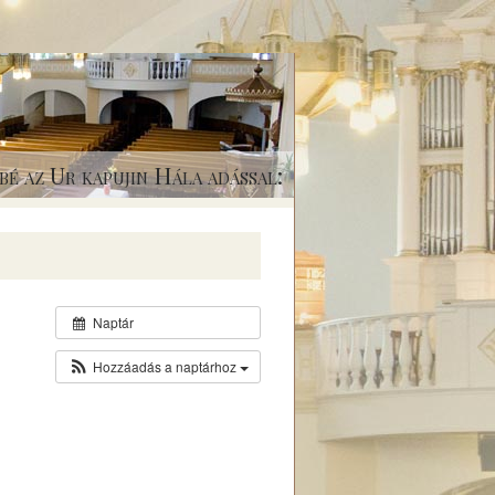
bé az Ur kapujin Hála adással:
Naptár
Hozzáadás a naptárhoz