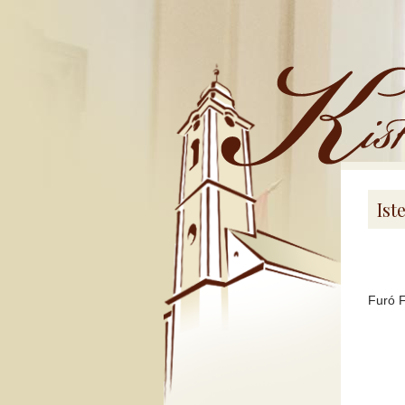
Kistemplom
Ist
Furó F