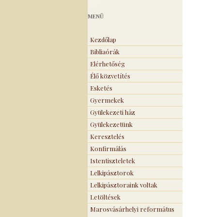
MENÜ
Kezdőlap
Bibliaórák
Elérhetőség
Élő közvetítés
Esketés
Gyermekek
Gyülekezeti ház
Gyülekezetünk
Keresztelés
Konfirmálás
Istentiszteletek
Lelkipásztorok
Lelkipásztoraink voltak
Letöltések
Marosvásárhelyi református