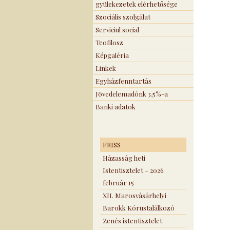
gyülekezetek elérhetősége
Szociális szolgálat
Serviciul social
Teofilosz
Képgaléria
Linkek
Egyházfenntartás
Jövedelemadónk 3,5%-a
Banki adatok
FRISS
Házasság heti
Istentisztelet – 2026
február 15
XII. Marosvásárhelyi
Barokk Kórustalálkozó
Zenés istentisztelet