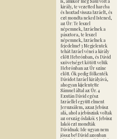
is, amikor még Saul volt a
király, te vezetted harcba
és hoztad vissza Izráelt, és
ezt mondta neked Istened,
az Úr: Te leszel
népemnek, Izráelnek a
pásztora, te leszel
népemnek, Izráelnek a
fejedelme! 3 Megjelentek
tehát Izráel vénei a király
előtt Hebrónban, és Dávid
szövetséget kötött velük
Hebrónban az Úr színe
előtt. Ők pedig fölkenték
Dávidot Izráel királyává,
ahogyan kijelentette
Sámuel által az Úr. 4
Ezután Dávid egész
Izráellel együtt elment
Jeruzsálem, azaz Jebúsz
alá, ahol a jebúsziak voltak
az ország őslakói. 5 Jebúsz
lakói ezt mondták
Dávidnak: Ide ugyan nem
jössz be! Dávid azonban