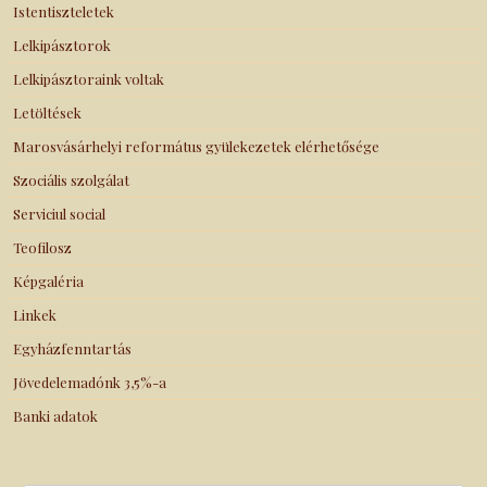
Istentiszteletek
Lelkipásztorok
Lelkipásztoraink voltak
Letöltések
Marosvásárhelyi református gyülekezetek elérhetősége
Szociális szolgálat
Serviciul social
Teofilosz
Képgaléria
Linkek
Egyházfenntartás
Jövedelemadónk 3,5%-a
Banki adatok