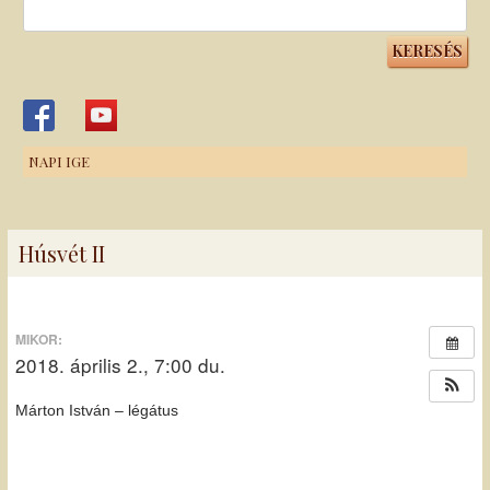
Keresés:
NAPI IGE
Húsvét II
MIKOR:
2018. április 2., 7:00 du.
Márton István – légátus