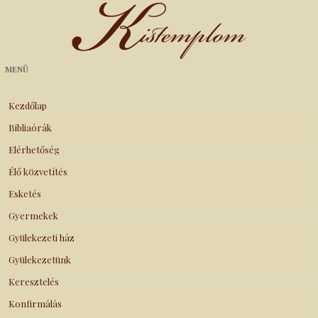
Kistemplom
MENÜ
Kezdőlap
Bibliaórák
Elérhetőség
Élő közvetítés
Esketés
Gyermekek
Gyülekezeti ház
Gyülekezetünk
Keresztelés
Konfirmálás