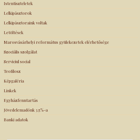
Istentiszteletek
Lelkipásztorok
Lelkipásztoraink voltak
Letöltések
Marosvásárhelyi református gyülekezetek elérhetősége
Szociális szolgálat
Serviciul social
Teofilosz
Képgaléria
Linkek
Egyházfenntartás
Jövedelemadónk 3,5%-a
Banki adatok