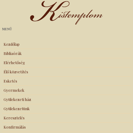
Kistemplom
MENÜ
Kezdőlap
Bibliaórák
Elérhetőség
Élő közvetítés
Esketés
Gyermekek
Gyülekezeti ház
Gyülekezetünk
Keresztelés
Konfirmálás