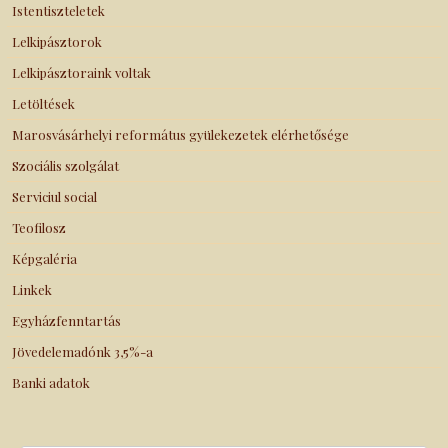
Istentiszteletek
Lelkipásztorok
Lelkipásztoraink voltak
Letöltések
Marosvásárhelyi református gyülekezetek elérhetősége
Szociális szolgálat
Serviciul social
Teofilosz
Képgaléria
Linkek
Egyházfenntartás
Jövedelemadónk 3,5%-a
Banki adatok