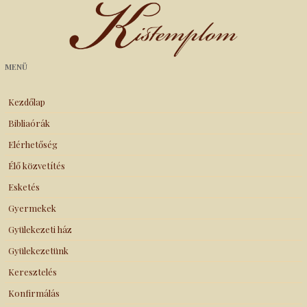
Kistemplom
MENÜ
Kezdőlap
Bibliaórák
Elérhetőség
Élő közvetítés
Esketés
Gyermekek
Gyülekezeti ház
Gyülekezetünk
Keresztelés
Konfirmálás