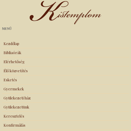
Kistemplom
MENÜ
Kezdőlap
Bibliaórák
Elérhetőség
Élő közvetítés
Esketés
Gyermekek
Gyülekezeti ház
Gyülekezetünk
Keresztelés
Konfirmálás