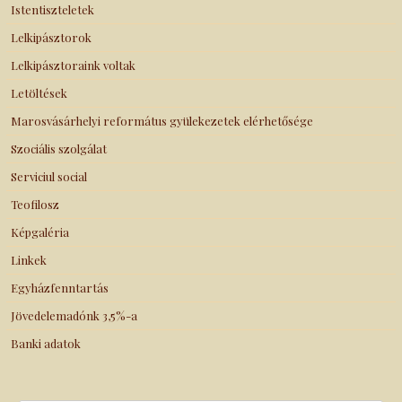
Istentiszteletek
Lelkipásztorok
Lelkipásztoraink voltak
Letöltések
Marosvásárhelyi református gyülekezetek elérhetősége
Szociális szolgálat
Serviciul social
Teofilosz
Képgaléria
Linkek
Egyházfenntartás
Jövedelemadónk 3,5%-a
Banki adatok