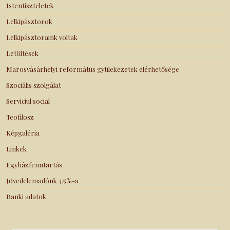
Istentiszteletek
Lelkipásztorok
Lelkipásztoraink voltak
Letöltések
Marosvásárhelyi református gyülekezetek elérhetősége
Szociális szolgálat
Serviciul social
Teofilosz
Képgaléria
Linkek
Egyházfenntartás
Jövedelemadónk 3,5%-a
Banki adatok