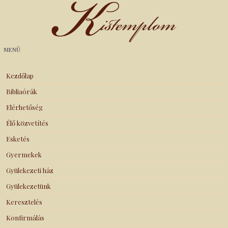
Kistemplom
MENÜ
Kezdőlap
Bibliaórák
Elérhetőség
Élő közvetítés
Esketés
Gyermekek
Gyülekezeti ház
Gyülekezetünk
Keresztelés
Konfirmálás