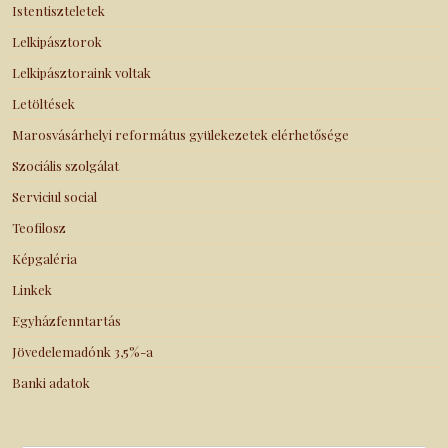
Istentiszteletek
Lelkipásztorok
Lelkipásztoraink voltak
Letöltések
Marosvásárhelyi református gyülekezetek elérhetősége
Szociális szolgálat
Serviciul social
Teofilosz
Képgaléria
Linkek
Egyházfenntartás
Jövedelemadónk 3,5%-a
Banki adatok