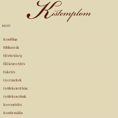
Kistemplom
MENÜ
Kezdőlap
Bibliaórák
Elérhetőség
Élő közvetítés
Esketés
Gyermekek
Gyülekezeti ház
Gyülekezetünk
Keresztelés
Konfirmálás