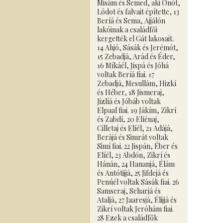
Misám és Semed, aki Ónót,
Lódot és falvait építette, 13
Beríá és Sema, Ajjálón
lakóinak a családfői
kergették el Gát lakosait.
14 Ahjó, Sásák és Jerémót,
15 Zebadjá, Arád és Éder,
16 Míkáél, Jispá és Jóhá
voltak Beríá fiai. 17
Zebadjá, Mesullám, Hizkí
és Héber, 18 Jismeraj,
Jizlíá és Jóbáb voltak
Elpaal fiai. 19 Jákím, Zikrí
és Zabdí, 20 Elíénaj,
Cilletaj és Elíél, 21 Adájá,
Berájá és Simrát voltak
Simí fiai. 22 Jispán, Éber és
Elíél, 23 Abdón, Zikrí és
Hánán, 24 Hananjá, Élám
és Antótijjá, 25 Jifdejá és
Penúél voltak Sásák fiai. 26
Samseraj, Seharjá és
Ataljá, 27 Jaaresjá, Élijjá és
Zikrí voltak Jeróhám fiai.
28 Ezek a családfők