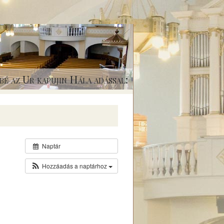
bé az Ur kapujin Hála adással:
Naptár
Hozzáadás a naptárhoz