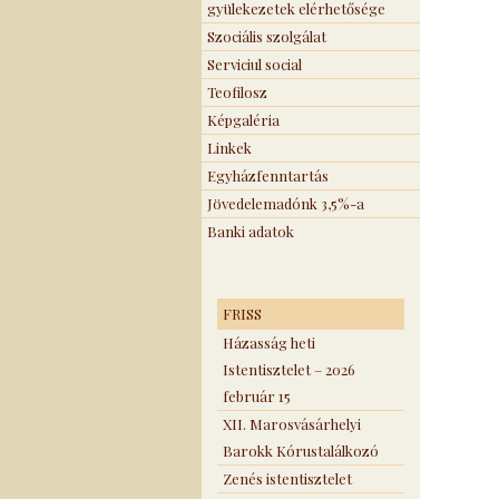
gyülekezetek elérhetősége
Szociális szolgálat
Serviciul social
Teofilosz
Képgaléria
Linkek
Egyházfenntartás
Jövedelemadónk 3,5%-a
Banki adatok
FRISS
Házasság heti
Istentisztelet – 2026
február 15
XII. Marosvásárhelyi
Barokk Kórustalálkozó
Zenés istentisztelet