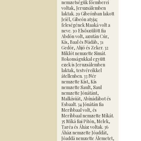
nemzetségük főemberei
voltak, Jeruzsálemben
laktak. 29 Gibeónban lakott
Jeíél, Gibeón atyja;
feleségének Maaká volt a
neve. 30 Elsőszülött fia
Abdón volt, azután Cúr,
Kís, Baal és Nádáb, 31
Gedór, Ahjó és Zeker. 32
Miklót nemzette Simát.
Rokonságukkal együtt
ezek is Jeruzsálemben
laktak, testvéreikkel
átellenben. 33 Nér
nemzette Kíst, Kís
nemzette Sault, Saul
nemzette Jónátánt,
Malkísúát, Abínádábot és
Esbaalt. 34 Jónátán fia
Meríbbaal volt, és
Meríbbaal nemzette Míkát.
35 Míká fiai Pítón, Melek,
Taréa és Áház voltak. 36
Áház nemzette Jóaddát,
Jóaddá nemzette Álemetet,