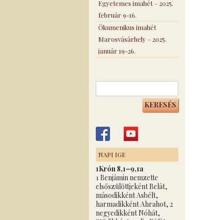
Egyetemes imahét – 2025.
február 9-16.
Ökumenikus imahét
Marosvásárhely – 2025.
január 19-26.
Keresés:
NAPI IGE
1Krón 8,1–9,1a
1 Benjámin nemzette
elsőszülöttjeként Belát,
másodikként Asbélt,
harmadikként Ahrahot, 2
negyedikként Nóhát,