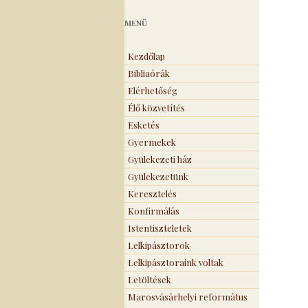
MENÜ
Kezdőlap
Bibliaórák
Elérhetőség
Élő közvetítés
Esketés
Gyermekek
Gyülekezeti ház
Gyülekezetünk
Keresztelés
Konfirmálás
Istentiszteletek
Lelkipásztorok
Lelkipásztoraink voltak
Letöltések
Marosvásárhelyi református