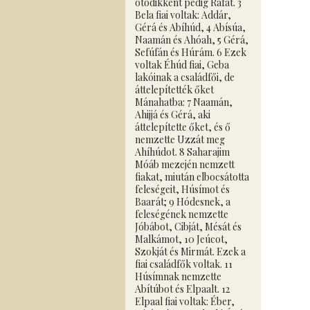
ötödikként pedig Ráfát. 3
Bela fiai voltak: Addár,
Gérá és Abíhúd, 4 Abísúa,
Naamán és Ahóah, 5 Gérá,
Sefúfán és Húrám. 6 Ezek
voltak Éhúd fiai, Geba
lakóinak a családfői, de
áttelepítették őket
Mánahatba: 7 Naamán,
Ahijjá és Gérá, aki
áttelepítette őket, és ő
nemzette Uzzát meg
Ahíhúdot. 8 Saharajim
Móáb mezején nemzett
fiakat, miután elbocsátotta
feleségeit, Húsímot és
Baarát; 9 Hódesnek, a
feleségének nemzette
Jóbábot, Cibját, Mésát és
Malkámot, 10 Jeúcot,
Szokját és Mirmát. Ezek a
fiai családfők voltak. 11
Húsímnak nemzette
Abítúbot és Elpaalt. 12
Elpaal fiai voltak: Éber,