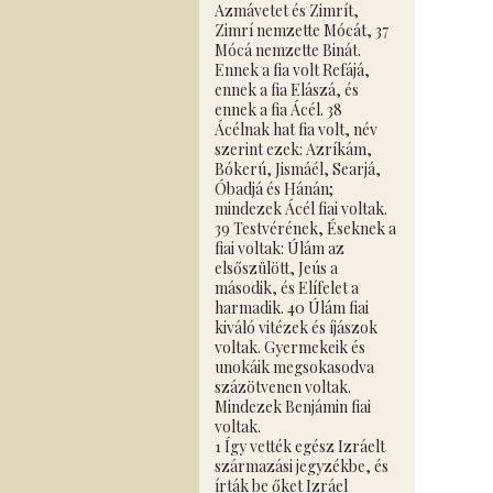
Azmávetet és Zimrít,
Zimrí nemzette Mócát, 37
Mócá nemzette Binát.
Ennek a fia volt Refájá,
ennek a fia Elászá, és
ennek a fia Ácél. 38
Ácélnak hat fia volt, név
szerint ezek: Azríkám,
Bókerú, Jismáél, Searjá,
Óbadjá és Hánán;
mindezek Ácél fiai voltak.
39 Testvérének, Éseknek a
fiai voltak: Úlám az
elsőszülött, Jeús a
második, és Elífelet a
harmadik. 40 Úlám fiai
kiváló vitézek és íjászok
voltak. Gyermekeik és
unokáik megsokasodva
százötvenen voltak.
Mindezek Benjámin fiai
voltak.
1 Így vették egész Izráelt
származási jegyzékbe, és
írták be őket Izráel