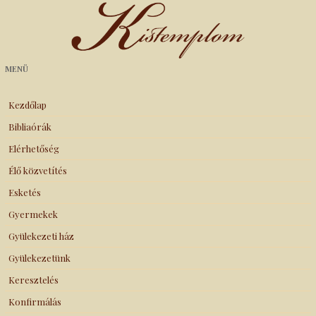
Kistemplom
MENÜ
Kezdőlap
Bibliaórák
Elérhetőség
Élő közvetítés
Esketés
Gyermekek
Gyülekezeti ház
Gyülekezetünk
Keresztelés
Konfirmálás