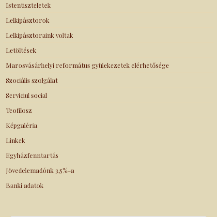
Istentiszteletek
Lelkipásztorok
Lelkipásztoraink voltak
Letöltések
Marosvásárhelyi református gyülekezetek elérhetősége
Szociális szolgálat
Serviciul social
Teofilosz
Képgaléria
Linkek
Egyházfenntartás
Jövedelemadónk 3,5%-a
Banki adatok