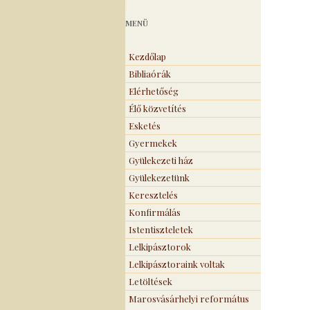
MENÜ
Kezdőlap
Bibliaórák
Elérhetőség
Élő közvetítés
Esketés
Gyermekek
Gyülekezeti ház
Gyülekezetünk
Keresztelés
Konfirmálás
Istentiszteletek
Lelkipásztorok
Lelkipásztoraink voltak
Letöltések
Marosvásárhelyi református