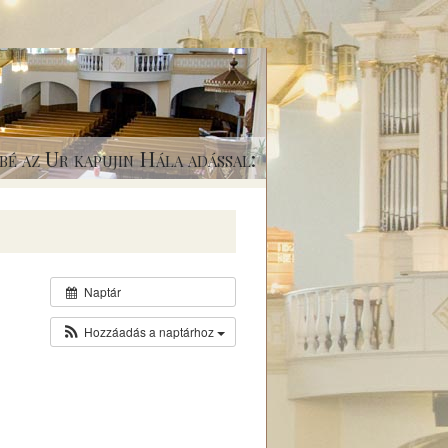
bé az Ur kapujin Hála adással:
Naptár
Hozzáadás a naptárhoz