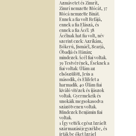
Azmávetet és Zimrít,
Zimrí nemzette Mócát, 37
Mócá nemzette Binát.
Ennek a fia volt Refájá,
ennek a fia Elászá, és
ennek a fia Ácél. 38
Ácélnak hat fia volt, név
szerint ezek: Azríkám,
Bókerú, Jismáél, Searjá,
Óbadjá és Hánán;
mindezek Ácél fiai voltak.
39 Testvérének, Éseknek a
fiai voltak: Úlám az
elsőszülött, Jeús a
második, és Elífelet a
harmadik. 40 Úlám fiai
kiváló vitézek és íjászok
voltak. Gyermekeik és
unokáik megsokasodva
százötvenen voltak.
Mindezek Benjámin fiai
voltak.
1 Így vették egész Izráelt
származási jegyzékbe, és
írták be őket Izráel