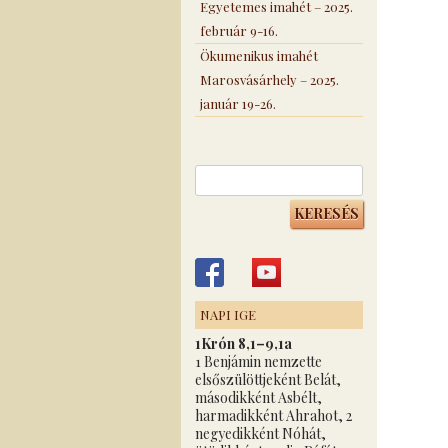
Egyetemes imahét – 2025.
február 9-16.
Ökumenikus imahét
Marosvásárhely – 2025.
január 19-26.
Keresés:
NAPI IGE
1Krón 8,1–9,1a
1 Benjámin nemzette
elsőszülöttjeként Belát,
másodikként Asbélt,
harmadikként Ahrahot, 2
negyedikként Nóhát,