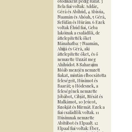
ötödikként pedig Ráfát. 3
Bela fiai voltak: Addár,
Gérá és Abíhúd, 4 Abísúa,
Naamán és Ahóah, 5 Gérá,
Sefúfán és Húrám. 6 Ezek
voltak Éhúd fiai, Geba
lakóinak a családfői, de
áttelepítették őket
Mánahatba: 7 Naamán,
Ahijjá és Gérá, aki
áttelepítette őket, és ő
nemzette Uzzát meg
Ahíhúdot. 8 Saharajim
Móáb mezején nemzett
fiakat, miután elbocsátotta
feleségeit, Húsímot és
Baarát; 9 Hódesnek, a
feleségének nemzette
Jóbábot, Cibját, Mésát és
Malkámot, 10 Jeúcot,
Szokját és Mirmát. Ezek a
fiai családfők voltak. 11
Húsímnak nemzette
Abítúbot és Elpaalt. 12
Elpaal fiai voltak: Éber,