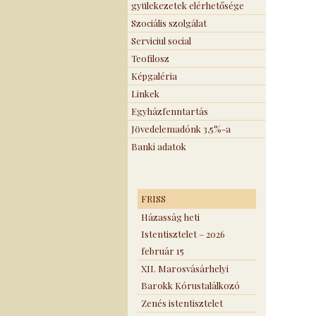
gyülekezetek elérhetősége
Szociális szolgálat
Serviciul social
Teofilosz
Képgaléria
Linkek
Egyházfenntartás
Jövedelemadónk 3,5%-a
Banki adatok
FRISS
Házasság heti
Istentisztelet – 2026
február 15
XII. Marosvásárhelyi
Barokk Kórustalálkozó
Zenés istentisztelet