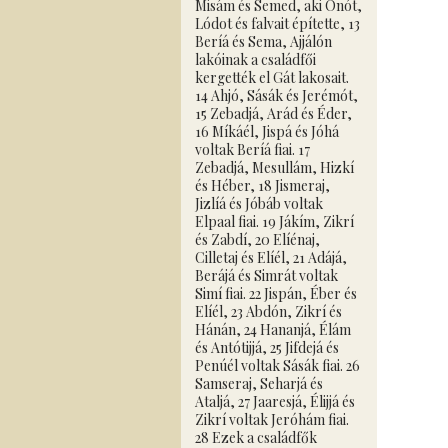
Misám és Semed, aki Ónót,
Lódot és falvait építette, 13
Beríá és Sema, Ajjálón
lakóinak a családfői
kergették el Gát lakosait.
14 Ahjó, Sásák és Jerémót,
15 Zebadjá, Arád és Éder,
16 Míkáél, Jispá és Jóhá
voltak Beríá fiai. 17
Zebadjá, Mesullám, Hizkí
és Héber, 18 Jismeraj,
Jizlíá és Jóbáb voltak
Elpaal fiai. 19 Jákím, Zikrí
és Zabdí, 20 Elíénaj,
Cilletaj és Elíél, 21 Adájá,
Berájá és Simrát voltak
Simí fiai. 22 Jispán, Éber és
Elíél, 23 Abdón, Zikrí és
Hánán, 24 Hananjá, Élám
és Antótijjá, 25 Jifdejá és
Penúél voltak Sásák fiai. 26
Samseraj, Seharjá és
Ataljá, 27 Jaaresjá, Élijjá és
Zikrí voltak Jeróhám fiai.
28 Ezek a családfők