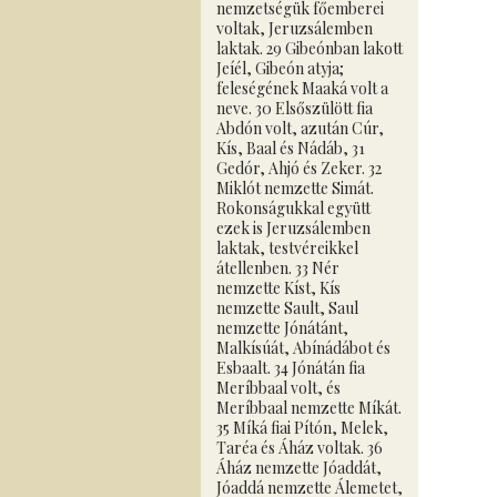
nemzetségük főemberei
voltak, Jeruzsálemben
laktak. 29 Gibeónban lakott
Jeíél, Gibeón atyja;
feleségének Maaká volt a
neve. 30 Elsőszülött fia
Abdón volt, azután Cúr,
Kís, Baal és Nádáb, 31
Gedór, Ahjó és Zeker. 32
Miklót nemzette Simát.
Rokonságukkal együtt
ezek is Jeruzsálemben
laktak, testvéreikkel
átellenben. 33 Nér
nemzette Kíst, Kís
nemzette Sault, Saul
nemzette Jónátánt,
Malkísúát, Abínádábot és
Esbaalt. 34 Jónátán fia
Meríbbaal volt, és
Meríbbaal nemzette Míkát.
35 Míká fiai Pítón, Melek,
Taréa és Áház voltak. 36
Áház nemzette Jóaddát,
Jóaddá nemzette Álemetet,