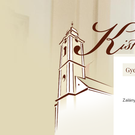
Kistemplom
Gye
Zalány