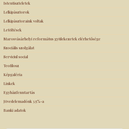
Istentiszteletek
Lelkipásztorok
Lelkipásztoraink voltak
Letöltések
Marosvásárhelyi református gyülekezetek elérhetősége
Szociális szolgálat
Serviciul social
Teofilosz
Képgaléria
Linkek
Egyházfenntartás
Jövedelemadónk 3,5%-a
Banki adatok