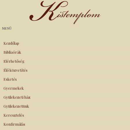
Kistemplom
MENÜ
Kezdőlap
Bibliaórák
Elérhetőség
Élő közvetítés
Esketés
Gyermekek
Gyülekezeti ház
Gyülekezetünk
Keresztelés
Konfirmálás