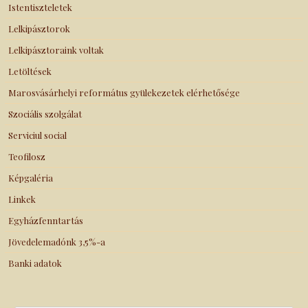
Istentiszteletek
Lelkipásztorok
Lelkipásztoraink voltak
Letöltések
Marosvásárhelyi református gyülekezetek elérhetősége
Szociális szolgálat
Serviciul social
Teofilosz
Képgaléria
Linkek
Egyházfenntartás
Jövedelemadónk 3,5%-a
Banki adatok