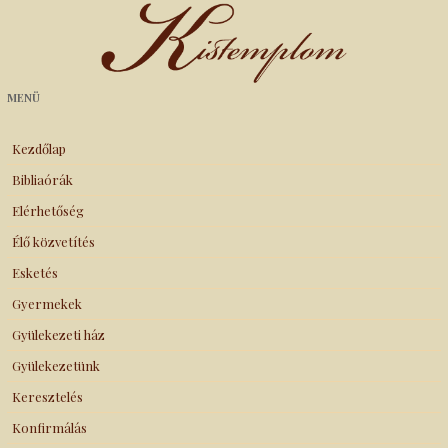
Kistemplom
MENÜ
Kezdőlap
Bibliaórák
Elérhetőség
Élő közvetítés
Esketés
Gyermekek
Gyülekezeti ház
Gyülekezetünk
Keresztelés
Konfirmálás