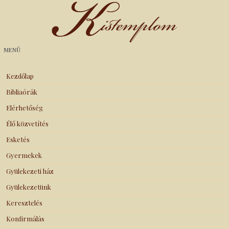
Kistemplom
MENÜ
Kezdőlap
Bibliaórák
Elérhetőség
Élő közvetítés
Esketés
Gyermekek
Gyülekezeti ház
Gyülekezetünk
Keresztelés
Konfirmálás