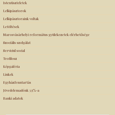
Istentiszteletek
Lelkipásztorok
Lelkipásztoraink voltak
Letöltések
Marosvásárhelyi református gyülekezetek elérhetősége
Szociális szolgálat
Serviciul social
Teofilosz
Képgaléria
Linkek
Egyházfenntartás
Jövedelemadónk 3,5%-a
Banki adatok