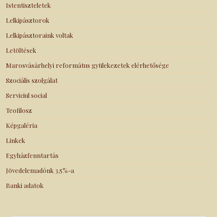
Istentiszteletek
Lelkipásztorok
Lelkipásztoraink voltak
Letöltések
Marosvásárhelyi református gyülekezetek elérhetősége
Szociális szolgálat
Serviciul social
Teofilosz
Képgaléria
Linkek
Egyházfenntartás
Jövedelemadónk 3,5%-a
Banki adatok