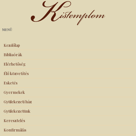
Kistemplom
MENÜ
Kezdőlap
Bibliaórák
Elérhetőség
Élő közvetítés
Esketés
Gyermekek
Gyülekezeti ház
Gyülekezetünk
Keresztelés
Konfirmálás