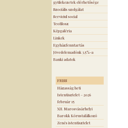
gyülekezetek elérhetősége
Szociális szolgálat
Serviciul social
Teofilosz
Képgaléria
Linkek
Egyházfenntartás
Jövedelemadónk 3,5%-a
Banki adatok
FRISS
Házasság heti
Istentisztelet – 2026
február 15
XII. Marosvásárhelyi
Barokk Kórustalálkozó
Zenés istentisztelet