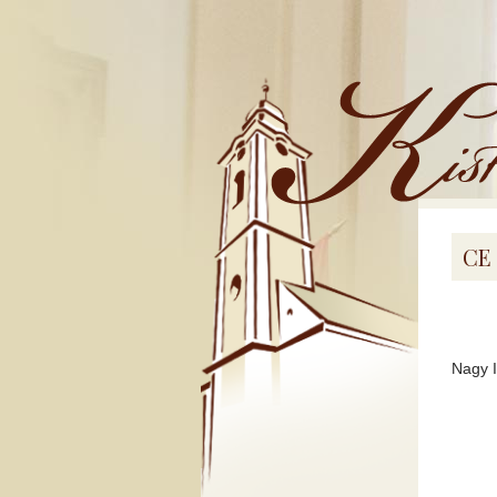
Kistemplom
CE 
Nagy I