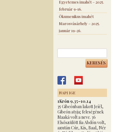
Egyetemes imahét – 2025.
február 9-16.
Ökumenikus imahét
Marosvásárhely – 2025.
január 19-26.
Keresés:
NAPI IGE
1Krón 9,35–10,14
35 Gibeónban lakott Jeíél,
Gibeón atyja; feleségének
Maaká volt a neve. 36
Elsőszülött fia Abdón volt,
azután Cúr, Kís, Baal, Nér