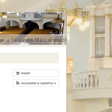
bé az Ur kapujin Hála adással:
Naptár
Hozzáadás a naptárhoz