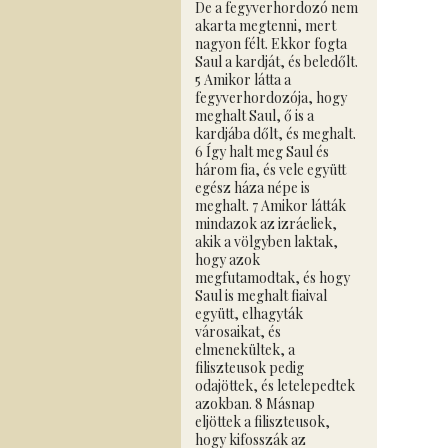
De a fegyverhordozó nem
akarta megtenni, mert
nagyon félt. Ekkor fogta
Saul a kardját, és beledőlt.
5 Amikor látta a
fegyverhordozója, hogy
meghalt Saul, ő is a
kardjába dőlt, és meghalt.
6 Így halt meg Saul és
három fia, és vele együtt
egész háza népe is
meghalt. 7 Amikor látták
mindazok az izráeliek,
akik a völgyben laktak,
hogy azok
megfutamodtak, és hogy
Saul is meghalt fiaival
együtt, elhagyták
városaikat, és
elmenekültek, a
filiszteusok pedig
odajöttek, és letelepedtek
azokban. 8 Másnap
eljöttek a filiszteusok,
hogy kifosszák az