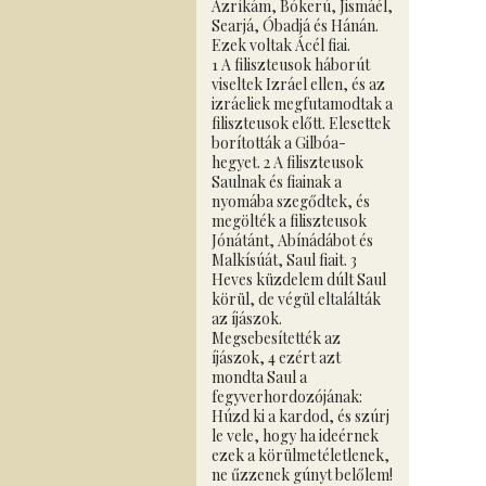
Azríkám, Bókerú, Jismáél,
Searjá, Óbadjá és Hánán.
Ezek voltak Ácél fiai.
1 A filiszteusok háborút
viseltek Izráel ellen, és az
izráeliek megfutamodtak a
filiszteusok előtt. Elesettek
borították a Gilbóa-
hegyet. 2 A filiszteusok
Saulnak és fiainak a
nyomába szegődtek, és
megölték a filiszteusok
Jónátánt, Abínádábot és
Malkísúát, Saul fiait. 3
Heves küzdelem dúlt Saul
körül, de végül eltalálták
az íjászok.
Megsebesítették az
íjászok, 4 ezért azt
mondta Saul a
fegyverhordozójának:
Húzd ki a kardod, és szúrj
le vele, hogy ha ideérnek
ezek a körülmetéletlenek,
ne űzzenek gúnyt belőlem!