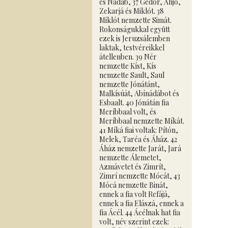
és Nádáb, 37 Gedór, Ahjó,
Zekarjá és Miklót. 38
Miklót nemzette Simát.
Rokonságukkal együtt
ezek is Jeruzsálemben
laktak, testvéreikkel
átellenben. 39 Nér
nemzette Kíst, Kís
nemzette Sault, Saul
nemzette Jónátánt,
Malkísúát, Abínádábot és
Esbaalt. 40 Jónátán fia
Meríbbaal volt, és
Meríbbaal nemzette Míkát.
41 Míká fiai voltak: Pítón,
Melek, Taréa és Áház. 42
Áház nemzette Jarát, Jará
nemzette Álemetet,
Azmávetet és Zimrít,
Zimrí nemzette Mócát, 43
Mócá nemzette Binát,
ennek a fia volt Refájá,
ennek a fia Elászá, ennek a
fia Ácél. 44 Ácélnak hat fia
volt, név szerint ezek: