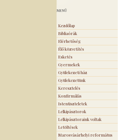
MENÜ
Kezdőlap
Bibliaórák
Elérhetőség
Élő közvetítés
Esketés
Gyermekek
Gyülekezeti ház
Gyülekezetünk
Keresztelés
Konfirmálás
Istentiszteletek
Lelkipásztorok
Lelkipásztoraink voltak
Letöltések
Marosvásárhelyi református