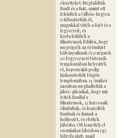
elesetteket. Megtalálták
Sault és a fiait, amint ott
feküdtek a Gilbóa-hegyen.
9 Kifosztották őt,
magukkal vitték a fejét és a
fegyvereit, és
körbeküldték a
filiszteusok földjén, hogy
megvigyék az örömhírt
bálványaiknak és a népnek.
10 Fegyverzetét isteneik
templomában helyezték
el, koponyáját pedig
kiakasztották Dágón
templomában. 11 Amikor
azonban meghallották a
jábés-gileádiak, hogy mit
tettek Saullal a
filiszteusok, 12 harcosaik
elindultak, és leszedték
Saulnak és fiainak a
holttestét, és elvitték
Jábésba. Ott temették el
csontjaikat Jábésban egy
tölgyfa alatt, majd